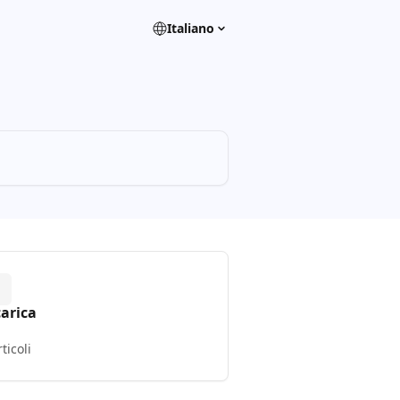
Italiano
carica
rticoli